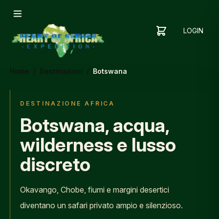
LOGIN
YOUR
SHOPPING
CART
CART
IS
Home
/
Destinazioni
/
Botswana
EMPTY
ADD
ITEMS
DESTINAZIONE AFRICA
TO YOUR
Botswana, acqua,
CART TO
GET
wilderness e lusso
STARTED
discreto
Okavango, Chobe, fiumi e margini desertici
diventano un safari privato ampio e silenzioso.