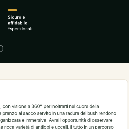
a
Sicuro e
affidabile
Esperti locali
on visione a 360°, per inoltrarti nel cuore della
pranzo al sacco servito in una radura del bush rendono
ganizzata e immersiva. Avrai l’opportunità di osservare
 ricca varietà di antilopi e uccelli, il tutto in un percorso