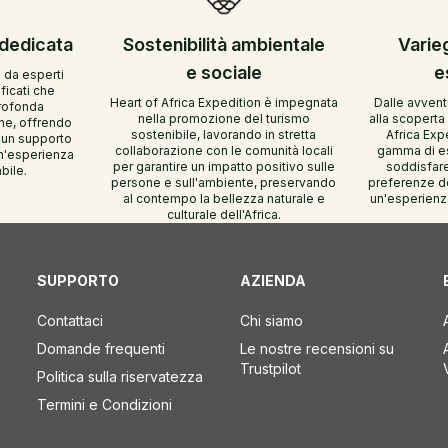
 dedicata
Sostenibilità ambientale
Varie
e sociale
e
 da esperti
ficati che
Heart of Africa Expedition è impegnata
Dalle avventu
rofonda
nella promozione del turismo
alla scoperta 
ne, offrendo
sostenibile, lavorando in stretta
Africa Exp
 un supporto
collaborazione con le comunità locali
gamma di es
un'esperienza
per garantire un impatto positivo sulle
soddisfare 
bile.
persone e sull'ambiente, preservando
preferenze de
al contempo la bellezza naturale e
un'esperienza
culturale dell'Africa.
SUPPORTO
AZIENDA
Contattaci
Chi siamo
Domande frequenti
Le nostre recensioni su
Trustpilot
Politica sulla riservatezza
Termini e Condizioni