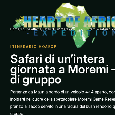
Home
/
Tour e Attivita
/
Safari di un’intera giornata a Moremi – safari di 
ITINERARIO HOAEXP
Safari di un’intera
giornata a Moremi –
di gruppo
Partenza da Maun a bordo di un veicolo 4×4 aperto, con
inoltrarti nel cuore della spettacolare Moremi Game Rese
pranzo al sacco servito in una radura del bush rendono q
gruppo...