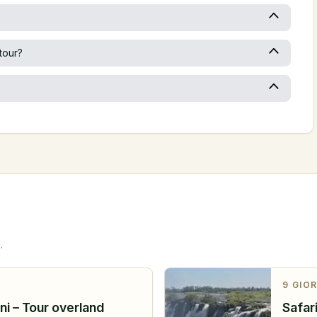
tour?
.
9
GIOR
rni – Tour overland
Safari