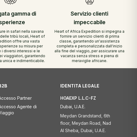
gata gamma di
Servizio clienti
sperienze
impeccabile
re in safari nella savana
Heart of Africa Expedition si impegna a
delle tribù locali, Heart of
fornire un servizio clienti di prima
edition offre una vasta
classe, garantendo un'assistenza
perienze su misura per
completa e personalizzata dall'inizio
i diversi interessi e le
alla fine del viaggio, per assicurare una
i viaggiatori, garantendo
vacanza senza stress e piena di
 unica e indimenticabile.
meraviglie africane.
B2B
IDENTITA LEGALE
Accesso Partner
HOAEXP L.L.C-FZ
Accesso Agente di
Dubai, U.A.E.
Viaggio
Meydan Grandstand, 6th
floor, Meydan Road, Nad
Al Sheba, Dubai, U.A.E.