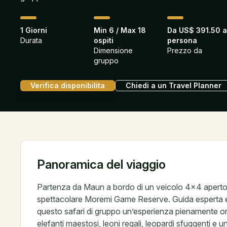
1 Giorni
Min 6 / Max 18
Da US$ 391.50 
Durata
ospiti
persona
Dimensione
Prezzo da
gruppo
Verifica disponibilita
Chiedi a un Travel Planner
Panoramica del viaggio
Partenza da Maun a bordo di un veicolo 4×4 aperto, c
spettacolare Moremi Game Reserve. Guida esperta e 
questo safari di gruppo un’esperienza pienamente or
elefanti maestosi, leoni regali, leopardi sfuggenti e una