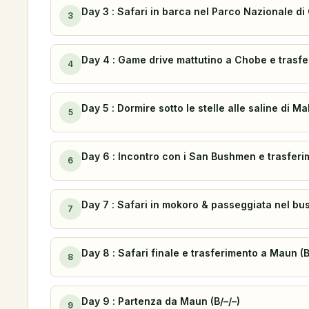
Day 3 : Safari in barca nel Parco Nazionale di
3
Day 4 : Game drive mattutino a Chobe e trasfe
4
Day 5 : Dormire sotto le stelle alle saline di M
5
Day 6 : Incontro con i San Bushmen e trasferi
6
Day 7 : Safari in mokoro & passeggiata nel bus
7
Day 8 : Safari finale e trasferimento a Maun (B
8
Day 9 : Partenza da Maun (B/–/–)
9