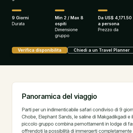
9 Giorni
Min 2 / Max 8
Da US$ 4,171.50
Durata
ospiti
a persona
Dimensione
Prezzo da
gruppo
Verifica disponibilita
Chiedi a un Travel Planner
Panoramica del viaggio
Parti per un indimenticabile safari condiviso di 9 gior
Chobe, Elephant Sands, le saline di Makgadikgadi e 
piccolo gruppo combina pernottamenti in lodge di fa
offrendoti la possibilità di immergerti completament