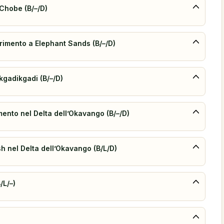
 Chobe (B/–/D)
rimento a Elephant Sands (B/–/D)
akgadikgadi (B/–/D)
mento nel Delta dell’Okavango (B/–/D)
h nel Delta dell’Okavango (B/L/D)
/L/–)