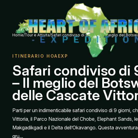
Home
/
Tour e Attivita
/
Safari condiviso di 9 giorni – Il meglio del Bots
ITINERARIO HOAEXP
Safari condiviso di 
– Il meglio del Bot
delle Cascate Vitto
Parti per un indimenticabile safari condiviso di 9 giorni, 
Vittoria, il Parco Nazionale del Chobe, Elephant Sands, le 
Makgadikgadi e il Delta dell’Okavango. Questa avventura
gru...