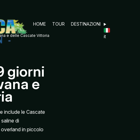
HOME
TOUR
DESTINAZIONI
wana e delle Cascate Vittoria
it
9 giorni
swana e
ria
che include le Cascate
saline di
 overland in piccolo