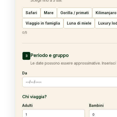
Scegli fino a 5 stili.
Safari
Mare
Gorilla / primati
Kilimanjaro
Viaggio in famiglia
Luna di miele
Luxury lo
0
/
5
Periodo e gruppo
3
Le date possono essere approssimative. Inserisci l
Da
Chi viaggia?
Adulti
Bambini