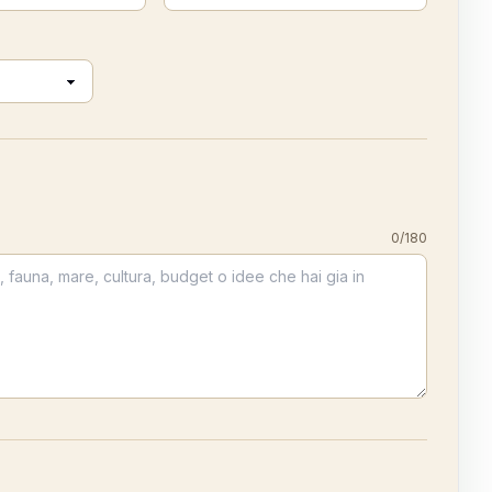
0
/
180