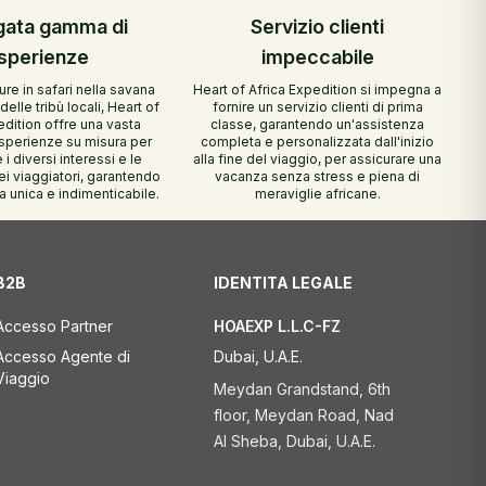
gata gamma di
Servizio clienti
sperienze
impeccabile
re in safari nella savana
Heart of Africa Expedition si impegna a
delle tribù locali, Heart of
fornire un servizio clienti di prima
edition offre una vasta
classe, garantendo un'assistenza
perienze su misura per
completa e personalizzata dall'inizio
i diversi interessi e le
alla fine del viaggio, per assicurare una
i viaggiatori, garantendo
vacanza senza stress e piena di
 unica e indimenticabile.
meraviglie africane.
B2B
IDENTITA LEGALE
Accesso Partner
HOAEXP L.L.C-FZ
Accesso Agente di
Dubai, U.A.E.
Viaggio
Meydan Grandstand, 6th
floor, Meydan Road, Nad
Al Sheba, Dubai, U.A.E.