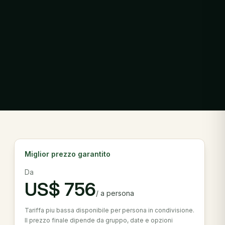
Miglior prezzo garantito
Da
US$
756
/
a persona
Tariffa piu bassa disponibile per persona in condivisione.
Il prezzo finale dipende da gruppo, date e opzioni