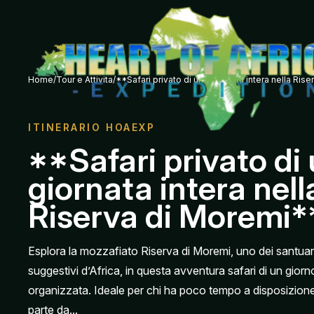
Home
/
Tour e Attivita
/
**Safari privato di una giornata intera nella Ris
ITINERARIO HOAEXP
**Safari privato di
giornata intera nell
Riserva di Moremi*
Esplora la mozzafiato Riserva di Moremi, uno dei santuari 
suggestivi d’Africa, in questa avventura safari di un gio
organizzata. Ideale per chi ha poco tempo a disposizione,
parte da...