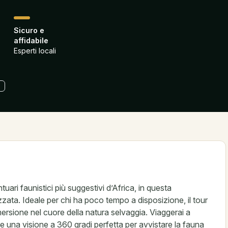
Sicuro e
affidabile
Esperti locali
ari faunistici più suggestivi d’Africa, in questa
ata. Ideale per chi ha poco tempo a disposizione, il tour
ersione nel cuore della natura selvaggia. Viaggerai a
e una visione a 360 gradi perfetta per avvistare la fauna