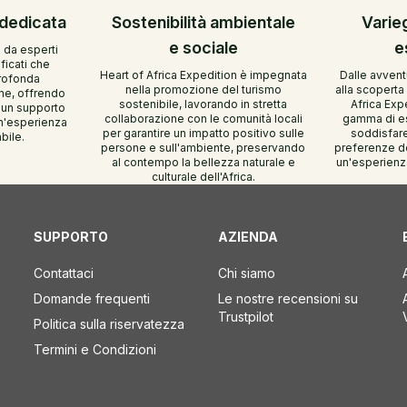
 dedicata
Sostenibilità ambientale
Varie
e sociale
e
 da esperti
ficati che
Heart of Africa Expedition è impegnata
Dalle avventu
rofonda
nella promozione del turismo
alla scoperta 
ne, offrendo
sostenibile, lavorando in stretta
Africa Exp
 un supporto
collaborazione con le comunità locali
gamma di es
un'esperienza
per garantire un impatto positivo sulle
soddisfare 
bile.
persone e sull'ambiente, preservando
preferenze de
al contempo la bellezza naturale e
un'esperienza
culturale dell'Africa.
SUPPORTO
AZIENDA
Contattaci
Chi siamo
Domande frequenti
Le nostre recensioni su
Trustpilot
Politica sulla riservatezza
Termini e Condizioni