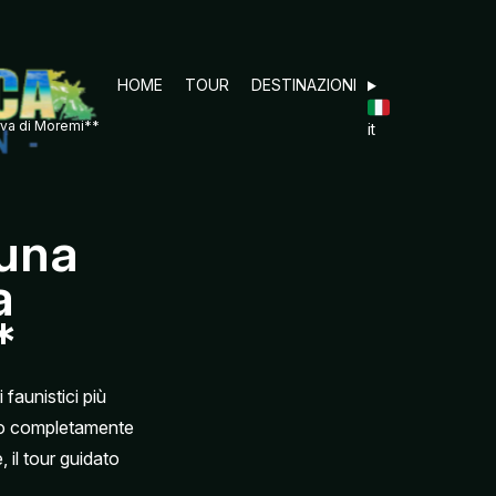
HOME
TOUR
DESTINAZIONI
erva di Moremi**
it
 una
a
*
faunistici più
rno completamente
 il tour guidato