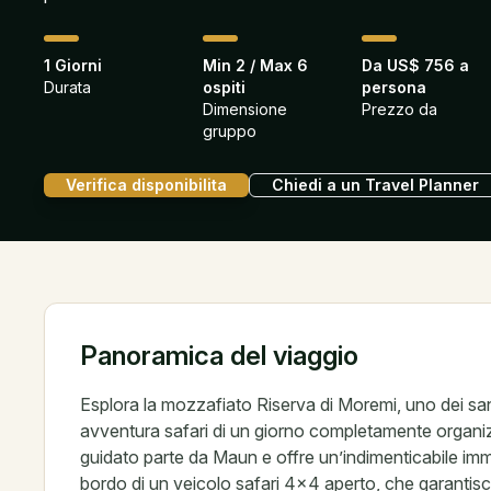
1 Giorni
Min 2 / Max 6
Da US$ 756 a
Durata
ospiti
persona
Dimensione
Prezzo da
gruppo
Verifica disponibilita
Chiedi a un Travel Planner
Panoramica del viaggio
Esplora la mozzafiato Riserva di Moremi, uno dei santu
avventura safari di un giorno completamente organizz
guidato parte da Maun e offre un’indimenticabile imm
bordo di un veicolo safari 4×4 aperto, che garantisc