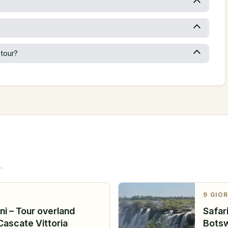
 tour?
.
9
GIOR
rni – Tour overland
Safari
Cascate Vittoria
Botsw