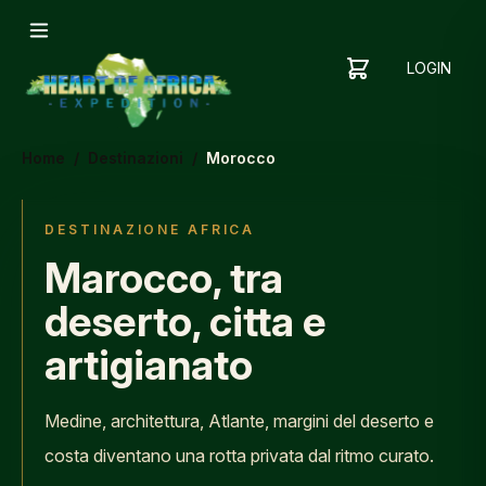
LOGIN
YOUR
SHOPPING
CART
CART
IS
Home
/
Destinazioni
/
Morocco
EMPTY
ADD
ITEMS
DESTINAZIONE AFRICA
TO YOUR
Marocco, tra
CART TO
GET
deserto, citta e
STARTED
artigianato
Medine, architettura, Atlante, margini del deserto e
costa diventano una rotta privata dal ritmo curato.