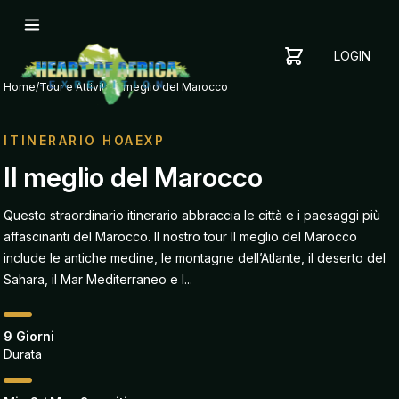
LOGIN
YOUR
SHOPPING
CART
Home
/
Tour e Attivita
/
Il meglio del Marocco
CART
IS
EMPTY
ITINERARIO HOAEXP
ADD
Il meglio del Marocco
ITEMS
TO YOUR
Questo straordinario itinerario abbraccia le città e i paesaggi più
CART TO
affascinanti del Marocco. Il nostro tour Il meglio del Marocco
GET
STARTED
include le antiche medine, le montagne dell’Atlante, il deserto del
Sahara, il Mar Mediterraneo e l...
9 Giorni
Durata