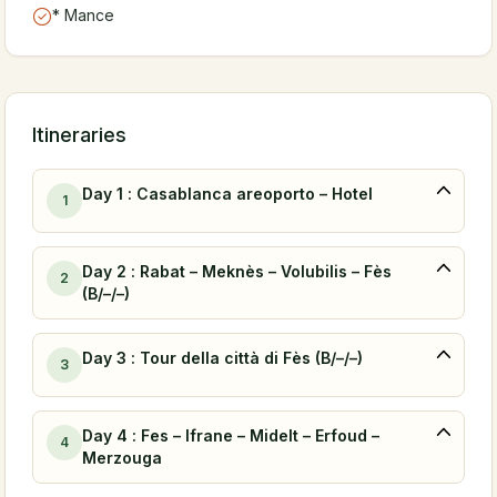
* Mance
Itineraries
Day 1 : Casablanca areoporto – Hotel
1
Day 2 : Rabat – Meknès – Volubilis – Fès
2
(B/–/–)
Day 3 : Tour della città di Fès (B/–/–)
3
Day 4 : Fes – Ifrane – Midelt – Erfoud –
4
Merzouga