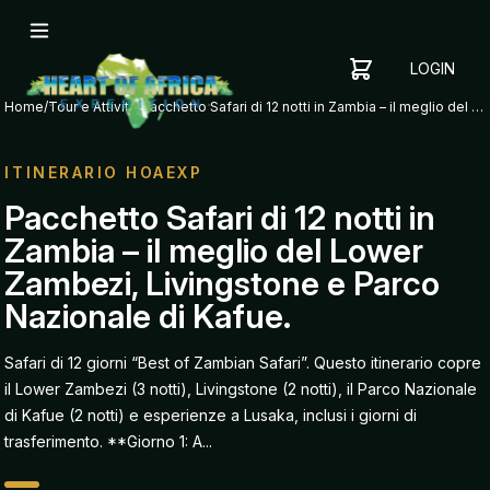
LOGIN
YOUR
SHOPPING
CART
Home
/
Tour e Attivita
/
Pacchetto Safari di 12 notti in Zambia – il meglio del Lower Zambezi, Livingstone e Parco Nazionale di Kafue.
CART
IS
EMPTY
ITINERARIO HOAEXP
ADD
Pacchetto Safari di 12 notti in
ITEMS
Zambia – il meglio del Lower
TO YOUR
CART TO
Zambezi, Livingstone e Parco
GET
Nazionale di Kafue.
STARTED
Safari di 12 giorni “Best of Zambian Safari”. Questo itinerario copre
il Lower Zambezi (3 notti), Livingstone (2 notti), il Parco Nazionale
di Kafue (2 notti) e esperienze a Lusaka, inclusi i giorni di
trasferimento. **Giorno 1: A...