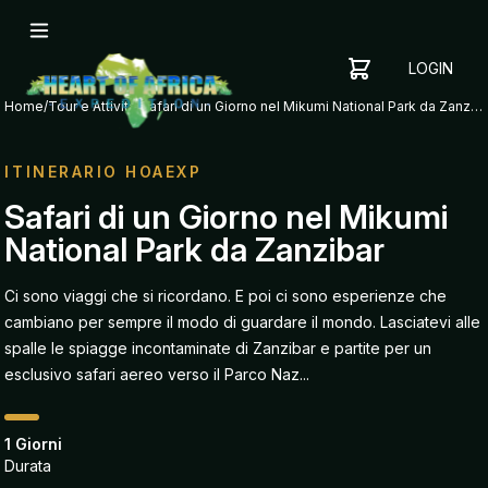
LOGIN
YOUR
SHOPPING
CART
Home
/
Tour e Attivita
/
Safari di un Giorno nel Mikumi National Park da Zanzibar
CART
IS
EMPTY
ITINERARIO HOAEXP
ADD
Safari di un Giorno nel Mikumi
ITEMS
National Park da Zanzibar
TO YOUR
CART TO
GET
Ci sono viaggi che si ricordano. E poi ci sono esperienze che
STARTED
cambiano per sempre il modo di guardare il mondo. Lasciatevi alle
spalle le spiagge incontaminate di Zanzibar e partite per un
esclusivo safari aereo verso il Parco Naz...
1 Giorni
Durata