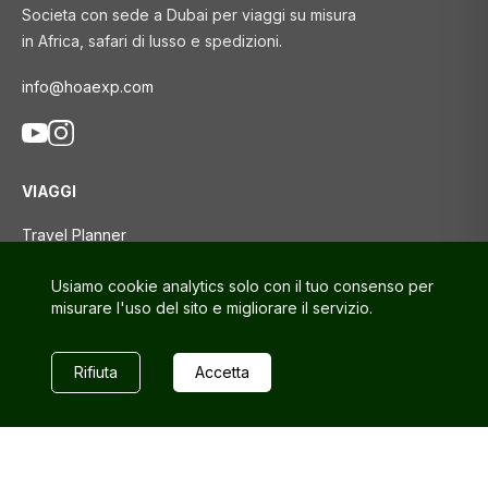
Societa con sede a Dubai per viaggi su misura
in Africa, safari di lusso e spedizioni.
info@hoaexp.com
VIAGGI
Travel Planner
Tour
Usiamo cookie analytics solo con il tuo consenso per
Blog di viaggio
misurare l'uso del sito e migliorare il servizio.
SUPPORTO
Rifiuta
Accetta
Contattaci
Domande frequenti
Politica sulla riservatezza
Termini e Condizioni