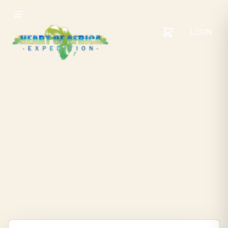
LOGIN
YOUR
SHOPPING
CART
CART
IS
EMPTY
ADD
ITEMS
TO YOUR
CART TO
GET
STARTED