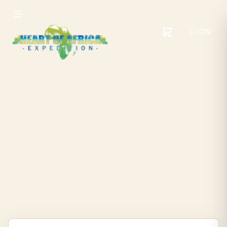
LOGIN
YOUR
SHOPPING
CART
CART
IS
EMPTY
ADD
ITEMS
TO YOUR
CART TO
GET
STARTED