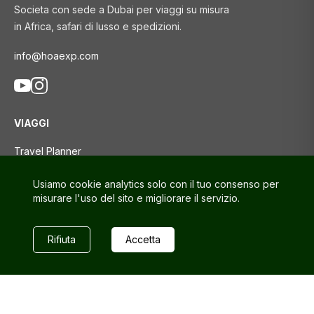
Societa con sede a Dubai per viaggi su misura
in Africa, safari di lusso e spedizioni.
info@hoaexp.com
VIAGGI
Travel Planner
Tour
Usiamo cookie analytics solo con il tuo consenso per
Blog di viaggio
misurare l'uso del sito e migliorare il servizio.
SUPPORTO
Rifiuta
Accetta
Contattaci
Domande frequenti
Politica sulla riservatezza
Termini e Condizioni