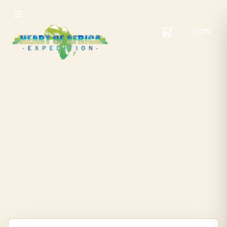
LOGIN
YOUR
SHOPPING
CART
CART
IS
EMPTY
ADD
ITEMS
TO YOUR
CART TO
GET
STARTED