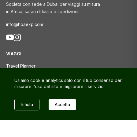
Societa con sede a Dubai per viaggi su misura
in Africa, safari di lusso e spedizioni.
info@hoaexp.com
VIAGGI
Travel Planner
Tour
Usiamo cookie analytics solo con il tuo consenso per
Blog di viaggio
misurare l'uso del sito e migliorare il servizio.
SUPPORTO
Rifiuta
Accetta
Contattaci
Domande frequenti
Politica sulla riservatezza
Termini e Condizioni