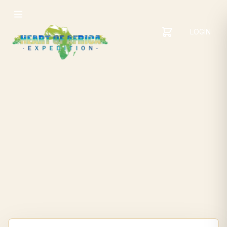
LOGIN
YOUR
SHOPPING
CART
CART
IS
EMPTY
ADD
ITEMS
TO YOUR
CART TO
GET
STARTED