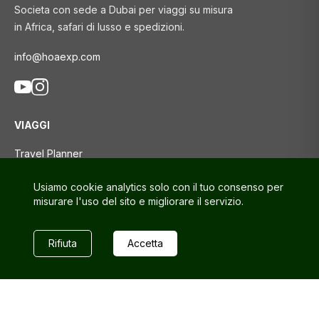
Societa con sede a Dubai per viaggi su misura
in Africa, safari di lusso e spedizioni.
info@hoaexp.com
VIAGGI
Travel Planner
Tour
Usiamo cookie analytics solo con il tuo consenso per
Blog di viaggio
misurare l'uso del sito e migliorare il servizio.
SUPPORTO
Rifiuta
Accetta
Contattaci
Domande frequenti
Politica sulla riservatezza
Termini e Condizioni