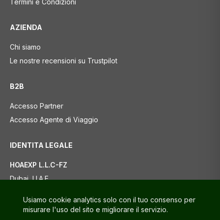
Termini e Condizioni
AZIENDA
Chi siamo
Le nostre recensioni su Trustpilot
B2B
Accesso Partner
Accesso Agente di Viaggio
IDENTITA LEGALE
HOAEXP L.L.C-FZ
Dubai, U.A.E.
Meydan Grandstand, 6th floor, Meydan Road,
Usiamo cookie analytics solo con il tuo consenso per
Nad Al Sheba, Dubai, U.A.E.
misurare l'uso del sito e migliorare il servizio.