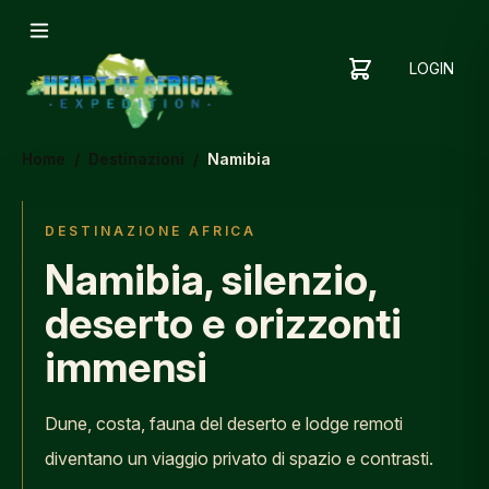
LOGIN
YOUR
SHOPPING
CART
CART
IS
Home
/
Destinazioni
/
Namibia
EMPTY
ADD
ITEMS
DESTINAZIONE AFRICA
TO YOUR
Namibia, silenzio,
CART TO
GET
deserto e orizzonti
STARTED
immensi
Dune, costa, fauna del deserto e lodge remoti
diventano un viaggio privato di spazio e contrasti.