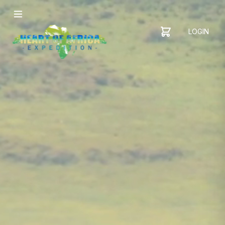
LOGIN
YOUR
SHOPPING
CART
CART
IS
EMPTY
ADD
ITEMS
TO YOUR
CART TO
GET
STARTED